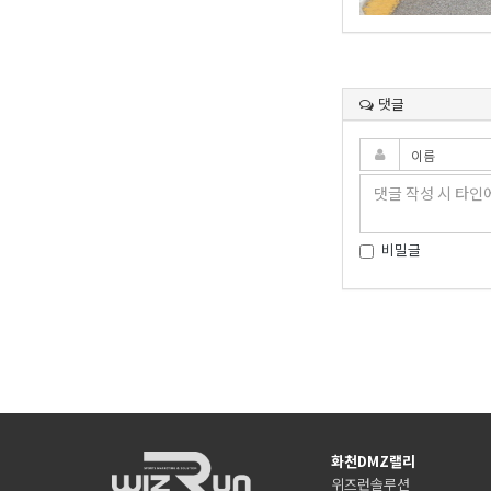
댓글
비밀글
화천DMZ랠리
위즈런솔루션