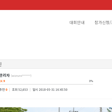
대회안내
참가신청/
진
관리자
(wizruns*******)
LV.9
0%
추천
0
|
조회 52,653
|
일시 2018-05-31 16:45:50