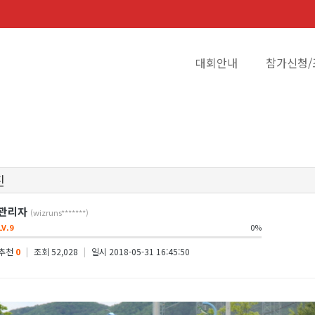
대회안내
참가신청/
진
관리자
(wizruns*******)
LV.9
0%
추천
0
|
조회 52,028
|
일시 2018-05-31 16:45:50