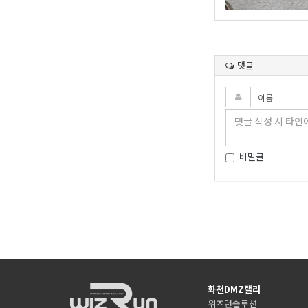
댓글
비밀글
화천DMZ랠리
위즈런솔루션