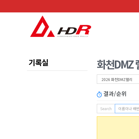
화천DMZ
기록실
결과/순위
Search