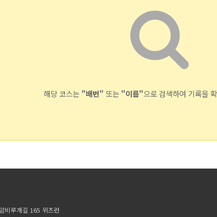
해당 코스는
"배번"
또는
"이름"
으로 검색하여 기록을 
암비루개길 165 위즈런