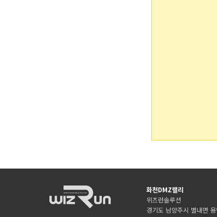
화천DMZ랠리
위즈런솔루션
경기도 남양주시 별내면 용