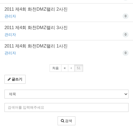
2011 제4회 화천DMZ랠리 2사진
관리자
0
2011 제4회 화천DMZ랠리 3사진
관리자
0
2011 제4회 화천DMZ랠리 1사진
관리자
0
처음
«
‹
51
글쓰기
검
색
조
검
건
색
어
검색
입
력