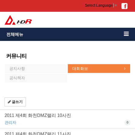
Select Language
▼
전체메뉴
커뮤니티
공지사항
대회화보
공식책자
글쓰기
2011 제4회 화천DMZ랠리 10사진
관리자
0
2011 제4회 화천DMZ랠리 11사진