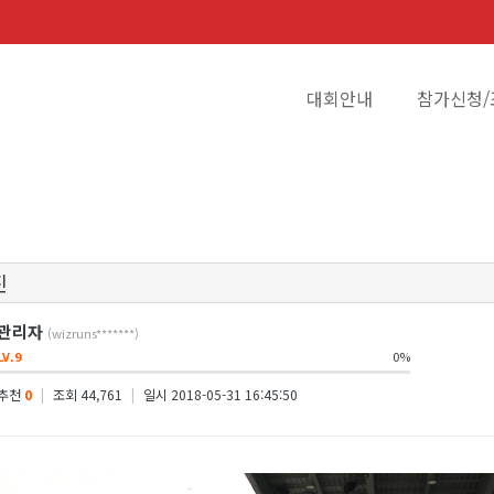
대회안내
참가신청/
진
관리자
(wizruns*******)
LV.9
0%
추천
0
|
조회 44,761
|
일시 2018-05-31 16:45:50