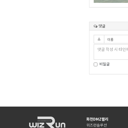
댓글
비밀글
화천DMZ랠리
위즈런솔루션