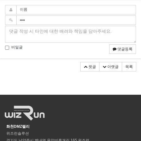
비밀글
댓글등록
윗글
아랫글
목록
화천DMZ랠리
위즈런솔루션
경기도 남양주시 별내면 용암비루개길 165 위즈런