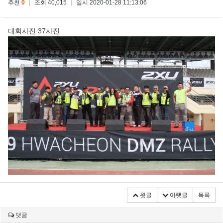
추천
0
|
조회 40,015
|
일시 2020-01-28 11:13:06
대회사진 37사진
윗글
아랫글
목록
댓글