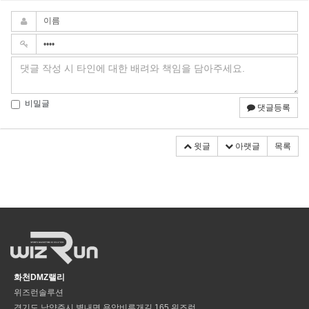
비밀글
댓글등록
윗글
아랫글
목록
화천DMZ랠리
위즈런솔루션
경기도 남양주시 별내면 용암비루개길 165 위즈런