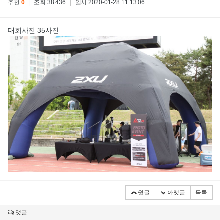
추천
0
|
조회 38,436
|
일시 2020-01-28 11:13:06
대회사진 35사진
윗글
아랫글
목록
댓글