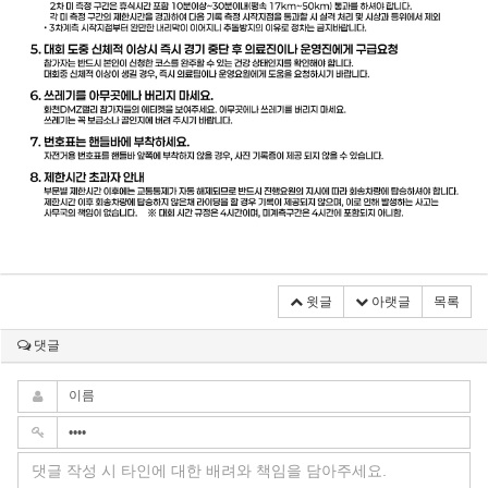
윗글
아랫글
목록
댓글