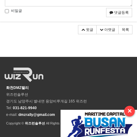
비밀글
댓글등록
윗글
아랫글
목록
화천DMZ랠리
위즈런솔루션
경기도 남양주시 별내면 용암비루개길 165 위즈런
Tel:
031-821-9940
×
e-mail:
dmzrally@gmail.com
Copyright ©
위즈런솔루션
All Rights Reseved.